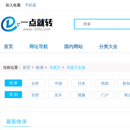
加入收藏
手机版
首页
网址导航
国内网站
分类大全
当前位置：
首页
>
欧洲
>
乌克兰
>
乌克兰企业
国 家
全部
中国
日本
韩国
新加
沙特
伊朗
阿联酋
阿富汗
英
类 别
全部
音乐
视频
门户
商
爱尔兰
波兰
葡萄牙
土耳其
瑞
教育
体育
文化
搜索
美
斯洛伐克
马耳他
美国
加拿大
墨西
网络
品牌
杂志
素材
工
最新收录
肯尼亚
加纳
摩洛哥
尼日利亚
澳大
网址导航
百科
自行车
APP
健