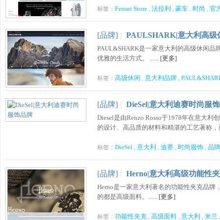
Ferrari Store
法拉利
豪车
时尚
官
标签：
,
,
,
,
[品牌]
|
PAULSHARK|意大利高
PAUL&SHARK是一家意大利的高级休闲
优雅的生活方式。 ......
[更多]
高级休闲
意大利品牌
PAUL&SHAR
标签：
,
,
[品牌]
|
DieSel|意大利迪赛时尚服
Diesel是由Renzo Rosso于1978年
的设计、高品质的材料和精湛的工艺著称，已经
DieSel
意大利
迪赛
时尚服饰
品
标签：
,
,
,
,
[品牌]
|
Herno|意大利高级功能性
Herno是一家意大利著名的功能性夹克品
的都是高级面料。......
[更多]
功能性夹克
高级面料
意大利
米兰
标签：
,
,
,