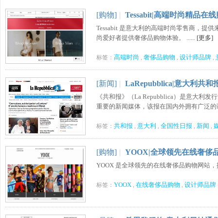
[购物]
|
Tessabit|高端时尚精品在
Tessabit 是意大利的高端时尚零售商
尚爱好者提供奢侈品购物体验。 ......
[更多]
高端时尚
奢侈品购物
设计师品牌
标签：
,
,
,
[新闻]
|
LaRepubblica|意大利共和
《共和报》（La Repubblica）是意
重要的新闻媒体，该报在国内外拥有广泛的读者
共和报
意大利
全国性日报
新闻
标签：
,
,
,
,
[购物]
|
YOOX|全球领先在线奢侈
YOOX 是全球领先的在线奢侈品购物网站，
YOOX
在线奢侈品购物
设计师品牌
标签：
,
,