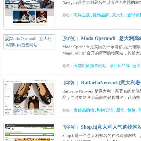
Navigare是意大利著名的以海洋为主题的服
海洋主题
服饰品牌
意大利
全球销
标签：
,
,
,
[购物]
|
Moda Operandi | 意
Moda Operandi 是美国的一家奢侈品折扣购物网站，由
Magnúsdóttir 合开的新型购物网站，其最大
高端时尚预售网站
设计师品牌
意大
标签：
,
,
[购物]
|
RaffaelloNetwork
Raffaello Network 是意大利一
品，同时更新各大品牌的销售排名，让消费者掌
奢侈品购物
时尚资讯
服饰
包包
标签：
,
,
,
,
[购物]
|
Shop.it|意大利人气购物网
Shop.it是一个意大利知名的在线购物