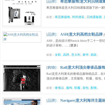
[品牌]
|
希思黎服饰|意大利贝纳通
希思黎服饰是意大利贝纳通集团旗下的一家时尚
希思黎服饰
时尚便装
贝纳通集团
标签：
,
,
,
[品牌]
|
ASH|意大利高档女鞋品牌
ASH，是由设计师Patrick Ithie
的设计著称。......
[更多]
女鞋
高档
意大利
奢华
精良
标签：
,
,
,
,
,
[购物]
|
Rail|意大利顶尖奢侈品服
Rail是意大利著名的奢侈品服饰精品店，
顶尖的奢侈品牌，主营服饰、鞋履、箱包、配饰等
奢侈品
服饰
鞋履
箱包
配饰
标签：
,
,
,
,
,
[品牌]
|
Navigare|意大利海洋主