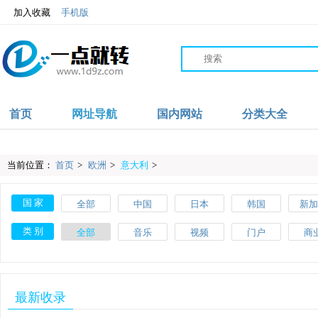
加入收藏
手机版
首页
网址导航
国内网站
分类大全
当前位置：
首页
>
欧洲
>
意大利
>
国 家
全部
中国
日本
韩国
新加
沙特
伊朗
阿联酋
阿富汗
英
类 别
全部
音乐
视频
门户
商
爱尔兰
波兰
葡萄牙
土耳其
瑞
教育
体育
文化
搜索
美
斯洛伐克
马耳他
美国
加拿大
墨西
网络
品牌
杂志
素材
工
最新收录
肯尼亚
加纳
摩洛哥
尼日利亚
澳大
网址导航
百科
自行车
APP
健