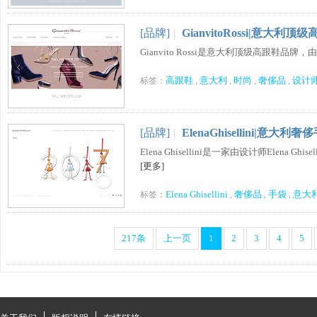
[品牌]
|
GianvitoRossi|意大利
Gianvito Rossi是意大利顶级高跟鞋品牌，由高跟鞋
高跟鞋
意大利
时尚
奢侈品
设计
标签：
,
,
,
,
[品牌]
|
ElenaGhisellini|意大
Elena Ghisellini是一家由设计师Elena
[更多]
Elena Ghisellini
奢侈品
手袋
意大
标签：
,
,
,
217条
上一页
1
2
3
4
5