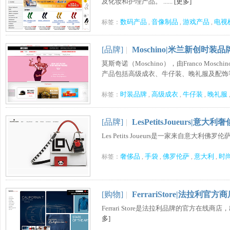
及化妆和护理产品。 ......
[更多]
数码产品
音像制品
游戏产品
电视
标签：
,
,
,
[品牌]
|
Moschino|米兰新创时装品
莫斯奇诺（Moschino），由Franco M
产品包括高级成衣、牛仔装、晚礼服及配饰等。.
时装品牌
高级成衣
牛仔装
晚礼服
标签：
,
,
,
[品牌]
|
LesPetitsJoueurs|意
Les Petits Joueurs是一家来自意大利佛罗
奢侈品
手袋
佛罗伦萨
意大利
时
标签：
,
,
,
,
[购物]
|
FerrariStore|法拉利官方
Ferrari Store是法拉利品牌的官方在线
多]