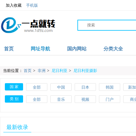
加入收藏
手机版
首页
网址导航
国内网站
分类大全
当前位置：
首页
>
非洲
>
尼日利亚
>
尼日利亚摄影
国 家
全部
中国
日本
韩国
新加
沙特
伊朗
阿联酋
阿富汗
英
类 别
全部
音乐
视频
门户
商
爱尔兰
波兰
葡萄牙
土耳其
瑞
教育
体育
文化
搜索
美
斯洛伐克
马耳他
美国
加拿大
墨西
网络
品牌
杂志
素材
工
最新收录
肯尼亚
加纳
摩洛哥
尼日利亚
澳大
网址导航
百科
自行车
APP
健