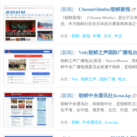
[新闻]
|
ChosunShinbo|朝鲜新报
《朝鲜新报》（Chosun Shinbo）
息。作为朝鲜社区在日本的主要新闻来源之一，
朝鲜
新报
时事
文化
外交
标签：
,
,
,
,
,
[新闻]
|
Vok|朝鲜之声国际广播电
朝鲜之声广播电台(英语：VoiceofKor
鲜中央广播电视委员会隶属于朝鲜，是朝鲜民主
Vok
朝鲜之声
国际广播
电台
标签：
,
,
,
,
[新闻]
|
朝鲜中央通讯社|kcna.kp
朝鲜中央通讯社，简称朝中社，是朝鲜民主主
在平壤，在中国、俄罗斯、古巴、印度、伊朗和
朝鲜
中央通讯社
kcna.kp
标签：
,
,
,