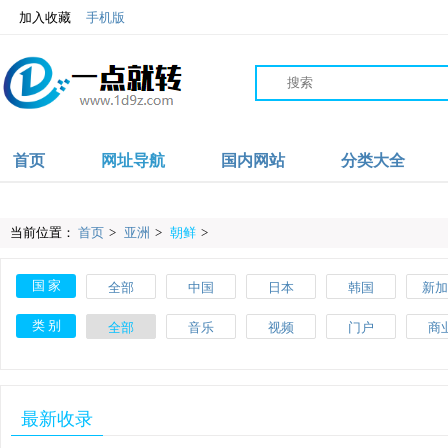
加入收藏
手机版
首页
网址导航
国内网站
分类大全
当前位置：
首页
>
亚洲
>
朝鲜
>
国 家
全部
中国
日本
韩国
新加
沙特
伊朗
阿联酋
阿富汗
英
类 别
全部
音乐
视频
门户
商
爱尔兰
波兰
葡萄牙
土耳其
瑞
教育
体育
文化
搜索
美
斯洛伐克
马耳他
美国
加拿大
墨西
网络
品牌
杂志
素材
工
最新收录
肯尼亚
加纳
摩洛哥
尼日利亚
澳大
网址导航
百科
自行车
APP
健