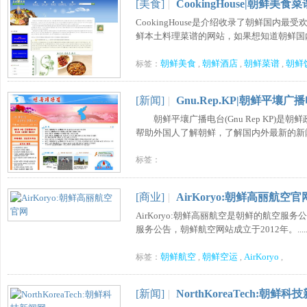
[美食]
|
CookingHouse|朝鲜美食
CookingHouse是介绍收录了朝鲜国
鲜本土料理菜谱的网站，如果想知道朝鲜国内的饮
朝鲜美食
朝鲜酒店
朝鲜菜谱
朝鲜
标签：
,
,
,
[新闻]
|
Gnu.Rep.KP|朝鲜平壤广
朝鲜平壤广播电台(Gnu Rep KP)
帮助外国人了解朝鲜，了解国内外最新的新闻事件
标签：
[商业]
|
AirKoryo:朝鲜高丽航空官
AirKoryo:朝鲜高丽航空是朝鲜的航空
服务公告，朝鲜航空网站成立于2012年。.....
朝鲜航空
朝鲜空运
AirKoryo
标签：
,
,
,
[新闻]
|
NorthKoreaTech:朝鲜科