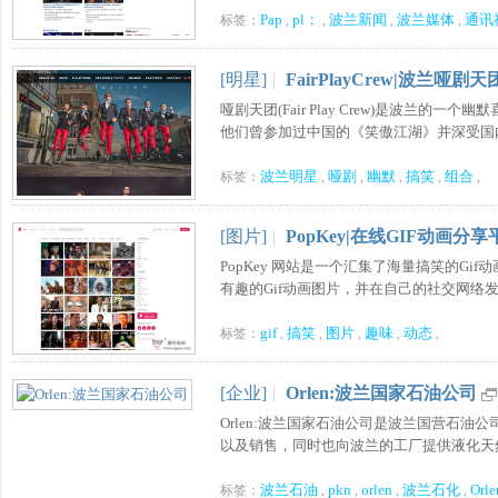
Pap
pl：
波兰新闻
波兰媒体
通讯
标签：
,
,
,
,
[明星]
|
FairPlayCrew|波兰哑剧
哑剧天团(Fair Play Crew)是波
他们曾参加过中国的《笑傲江湖》并深受国内观众
波兰明星
哑剧
幽默
搞笑
组合
标签：
,
,
,
,
,
[图片]
|
PopKey|在线GIF动画分享
PopKey 网站是一个汇集了海量搞笑的G
有趣的Gif动画图片，并在自己的社交网络发布
gif
搞笑
图片
趣味
动态
标签：
,
,
,
,
,
[企业]
|
Orlen:波兰国家石油公司
Orlen:波兰国家石油公司是波兰国营石
以及销售，同时也向波兰的工厂提供液化天然气
波兰石油
pkn
orlen
波兰石化
Orle
标签：
,
,
,
,