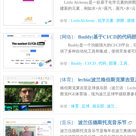
Little Alchemy是一款基于化学
建新的元素，例如水+火=蒸汽，蒸汽+水=云，云+
LittleAlchemy
化学元素
拼图
游戏
标签：
,
,
,
[网络]
|
Buddy|基于CI/CD的代
Buddy是一个功能强大的CI/CD平台
供了多种自动化工具和集成，使得开发者可以更
Buddy
CI/CD
代码
部署
工具
标签：
,
,
,
,
,
[体育]
|
lechia|波兰格但斯克莱吉
格但斯克莱吉亚足球俱乐部（波兰语：Lechi
斯克PGE体育场，现为波兰足球甲级联赛参赛队伍（
体育
足球
俱乐部
波兰
标签：
,
,
,
,
[音乐]
|
波兰伍德斯托克音乐节
波兰伍德斯托克音乐节是每年在波兰奥德河