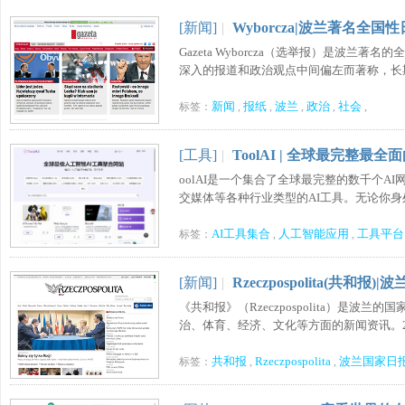
[新闻]
|
Wyborcza|波兰著名全国
Gazeta Wyborcza（选举报）是波
深入的报道和政治观点中间偏左而著称，长期以
新闻
报纸
波兰
政治
社会
标签：
,
,
,
,
,
[工具]
|
ToolAI | 全球最完整最
oolAI是一个集合了全球最完整的数千个
交媒体等各种行业类型的AI工具。无论你身处何
AI工具集合
人工智能应用
工具平台
标签：
,
,
[新闻]
|
Rzeczpospolita(共和报)
《共和报》（Rzeczpospolita）是
治、体育、经济、文化等方面的新闻资讯。200
共和报
Rzeczpospolita
波兰国家日
标签：
,
,