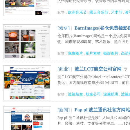
的伍德斯托克音乐节。该音乐节的举办时间为每年
欧洲音乐节
露天音乐节
艺术节
波
标签：
,
,
,
[素材]
|
BarnImages|谷仓免费摄
仓库图片(BarnImages)网站是一个提
物、城市景观和建筑、艺术娱乐、黑白照片、概
免费图片
图片素材
摄影图片
高清
标签：
,
,
,
[商业]
|
波兰LOT航空公司官网
波兰LOT航空公司(PolskieLinieLot
货运：国内航线连接华沙和10个城市，前往波兰
波兰航空
航空公司
波兰航班
波兰
标签：
,
,
,
[新闻]
|
Pap.pl|波兰通讯社官方网
Pap pl:波兰通讯社也是波兰人民共和
片、经济、科技、文化等分类消息。......
[更