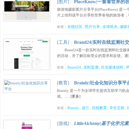
[图片]
|
PlaceKnow|一窗看世界
旅游地摄影图片分享平台(PlaceKnow
片上传到该平台分享给世界各地的旅游者，帮助
在线社区
照片分享
全球风光
摄影
标签：
,
,
,
[工具]
|
Brand24|实时在线监测
Brand24是一款实时在线监测和社交
的活动，并了解目标受众的需求和反馈。通过实
Brand24
实时监测
社交媒体侦听
标签：
,
,
,
[教育]
|
Brainly|社会化知识分享平
Brainly 是一个为全球学生提供互助学
就。......
[更多]
Brainly
波兰
在线教育
学生互助
标签：
,
,
,
,
[游戏]
|
LittleAlchemy|基于化学