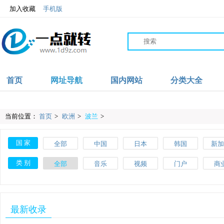
加入收藏
手机版
首页
网址导航
国内网站
分类大全
当前位置：
首页
>
欧洲
>
波兰
>
国 家
全部
中国
日本
韩国
新加
沙特
伊朗
阿联酋
阿富汗
英
类 别
全部
音乐
视频
门户
商
爱尔兰
波兰
葡萄牙
土耳其
瑞
教育
体育
文化
搜索
美
斯洛伐克
马耳他
美国
加拿大
墨西
网络
品牌
杂志
素材
工
最新收录
肯尼亚
加纳
摩洛哥
尼日利亚
澳大
网址导航
百科
自行车
APP
健